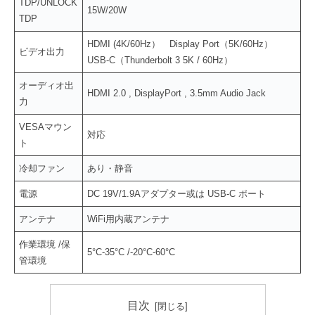
TDP/UNLOCK
15W/20W
TDP
HDMI (4K/60Hz） Display Port（5K/60Hz）
ビデオ出力
USB-C（Thunderbolt 3 5K / 60Hz）
オーディオ出
HDMI 2.0 , DisplayPort , 3.5mm Audio Jack
力
VESAマウン
対応
ト
冷却ファン
あり・静音
電源
DC 19V/1.9Aアダプター或は USB-C ポート
アンテナ
WiFi用内蔵アンテナ
作業環境 /保
5°C-35°C /-20°C-60°C
管環境
目次