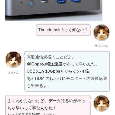
Thunderbolt 3って何なの？
そらちゃん
高速通信規格のことだよ。
40Gbpsの転送速度
があって早いんだ。
USB3.1が
10Gpbs
だからその
４倍
。
ふうくん
あとHDMIの代わりにモニターへの映像転送
も出来るよ。
よくわかんないけど、データ送るのがめっ
ちゃ早いって事なんだね！