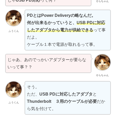
じゃ
USB PD対応
って何？
そらちゃん
PDとは
Power Deliveryの略なんだ。
何が出来るかっていうと、
USB PDに対応
したアダプタから電力が供給できる
って事
ふうくん
だよ。
ケーブル１本で電源が取れるって事。
じゃあ、あのでっかいアダプターが要らな
いって事？？
そらちゃん
そう。
ただ、
USB PDに対応したアダプタ
と
Thunderbolt ３用のケーブルが必要
だか
ふうくん
ら気を付けて。