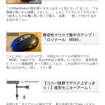
このAfterShokzの骨伝導イヤホンはずっと気になってました。 でも
価格が高いから躊躇してました…。 しかしワイヤレスイヤホンが一
つ紛失したのを機に思い切って購入。 結果、 ・軽くて付けてるの
を忘れるくらい ...
静音性マウスで集中力アップ！
ガジェット
「ロジクール M590」
こんにちわ、ふたそらです。 今回はロジクールの静音マウス
「M590」の紹介です。 私は半年ほど使用していますが、 静音性安
さフィット感接続性 すべて満たしており、これ以外のマウスは使う
気になれません（笑）。コスパ最...
【コスパ抜群でデスク上すっき
ガジェット
り！】格安モニターアーム！
今回はモニターアームの紹介です。 私は今年2月にEono（イオー