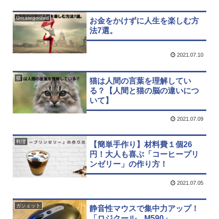
Uncategorized
お金をかけずに人生を楽しむ方
法7選。
2021.07.10
猫
猫は人間の言葉を理解してい
る？【人間と猫の脳の違いにつ
いて】
2021.07.09
料理
【簡単手作り】材料費１個26
円！大人も喜ぶ「コーヒープリ
ンゼリー」の作り方！
2021.07.05
ガジェット
静音性マウスで集中力アップ！
「ロジクール M590」