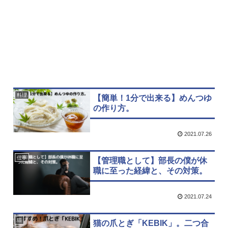
料理
【簡単！1分で出来る】めんつゆ
の作り方。
2021.07.26
仕事
【管理職として】部長の僕が休
職に至った経緯と、その対策。
2021.07.24
猫
猫の爪とぎ「KEBIK」。二つ合