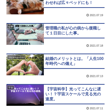
わせれば広々ベッドにも！
2021.07.19
仕事
管理職の私が心の病から復職し
て１日目にした事。
2021.07.18
Uncategorized
結婚のメリットとは。「人生100
年時代への備え」
2021.07.13
宇宙
【宇宙科学】光ってこんなに遅
い！？宇宙スケールで見る光の
速度。
2021.07.11