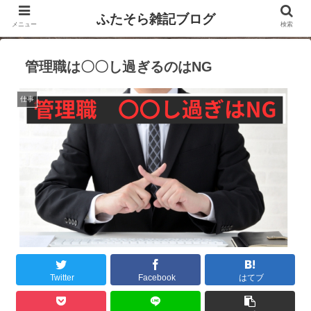
ふたそら雑記ブログ
メニュー
検索
管理職は〇〇し過ぎるのはNG
仕事
Twitter
Facebook
はてブ