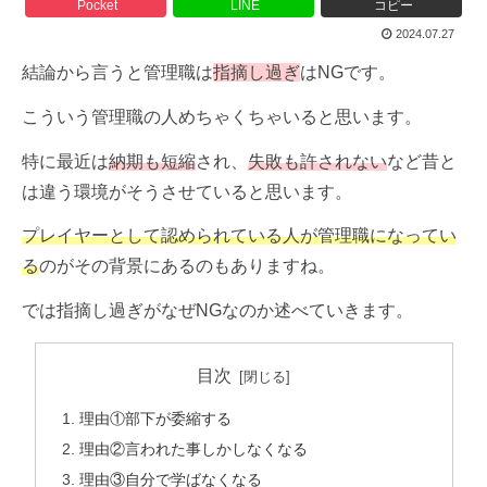
Pocket
LINE
コピー
2024.07.27
結論から言うと管理職は
指摘し過ぎ
はNGです。
こういう管理職の人めちゃくちゃいると思います。
特に最近は
納期も短縮
され、
失敗も許されない
など昔と
は違う環境がそうさせていると思います。
プレイヤーとして認められている人が管理職になってい
る
のがその背景にあるのもありますね。
では指摘し過ぎがなぜNGなのか述べていきます。
目次
理由①部下が委縮する
理由②言われた事しかしなくなる
理由③自分で学ばなくなる