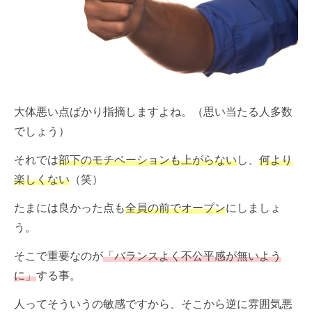
大体悪い点ばかり指摘しますよね。（思い当たる人多数
でしょう）
それでは
部下のモチベーションも上がらない
し、
何より
楽しくない
（笑）
たまには良かった点も
全員の前でオープン
にしましょ
う。
そこで重要なのが
「バランスよく不公平感が無いよう
に」
する事。
人ってそういうの敏感ですから、そこから逆に雰囲気悪