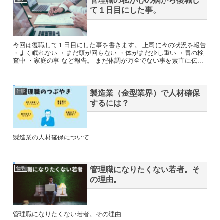
管理職の私が心の病から復職し
て１日目にした事。
今回は復職して１日目にした事を書きます。 上司に今の状況を報告
・よく眠れない ・まだ頭が回らない ・体がまだ少し重い ・胃の検
査中 ・家庭の事 など報告。 まだ体調が万全でない事を素直に伝...
製造業（金型業界）で人材確保
仕事
するには？
製造業の人材確保について
管理職になりたくない若者。そ
仕事
の理由。
管理職になりたくない若者。その理由