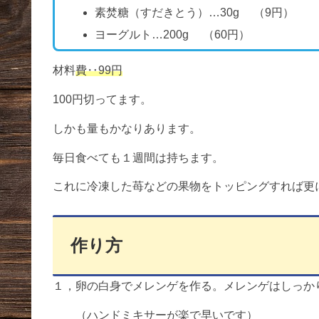
素焚糖（すだきとう）…30g （9円）
ヨーグルト…200g （60円）
材料
費‥99円
100円切ってます。
しかも量もかなりあります。
毎日食べても１週間は持ちます。
これに冷凍した苺などの果物をトッピングすれば更
作り方
１，卵の白身でメレンゲを作る。メレンゲはしっか
（ハンドミキサーが楽で早いです）