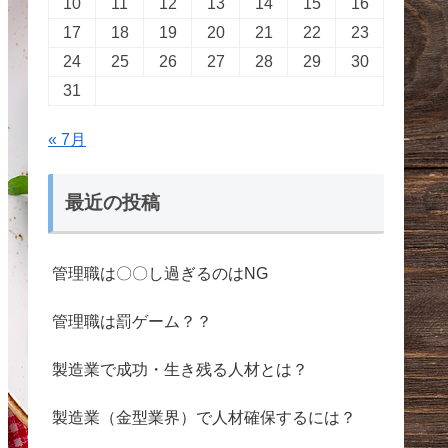
10
11
12
13
14
15
16
17
18
19
20
21
22
23
24
25
26
27
28
29
30
31
« 7月
最近の投稿
管理職は〇〇し過ぎるのはNG
管理職は罰ゲーム？？
製造業で成功・生き残る人材とは？
製造業（金型業界）で人材確保するには？