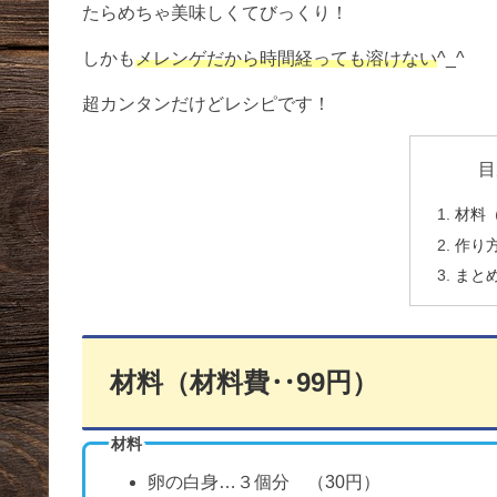
たらめちゃ美味しくてびっくり！
しかも
メレンゲだから時間経っても溶けない
^_^
超カンタンだけどレシピです！
目
材料
作り
まと
材料（材料費‥99円）
材料
卵の白身…３個分 （30円）