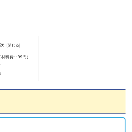
次
（材料費‥99円）
方
め