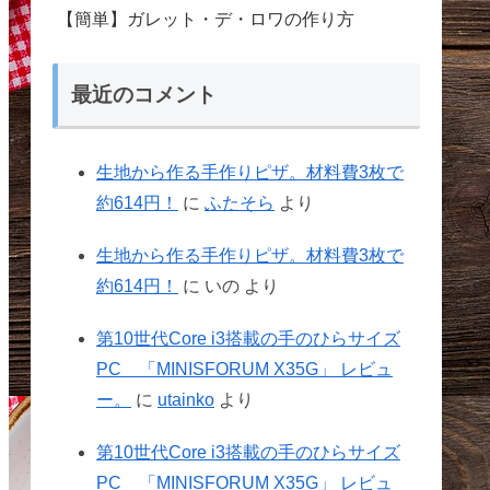
【簡単】ガレット・デ・ロワの作り方
最近のコメント
生地から作る手作りピザ。材料費3枚で
約614円！
に
ふたそら
より
生地から作る手作りピザ。材料費3枚で
約614円！
に
いの
より
第10世代Core i3搭載の手のひらサイズ
PC 「MINISFORUM X35G」 レビュ
ー。
に
utainko
より
第10世代Core i3搭載の手のひらサイズ
PC 「MINISFORUM X35G」 レビュ