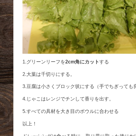
1.グリーンリーフを
2cm角にカット
する
2.大葉は千切りにする。
3.豆腐は小さくブロック状にする（手でちぎっても
4.じゃこはレンジでチンして香りを出す。
5.すべての具材を大き目のボウルに合わせる
以上！