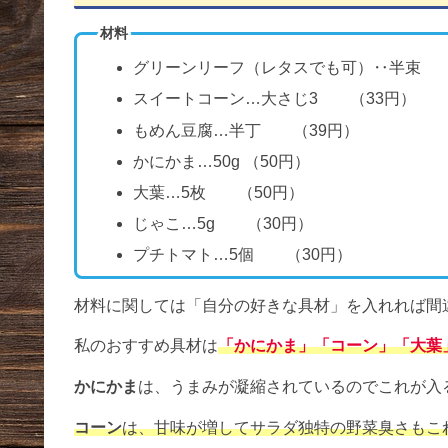
材料
グリーンリーフ（レタスでも可）‥半束 (
スイートコーン…大さじ3 （33円）
もめん豆腐…半丁 （39円）
かにかま…50g （50円）
大葉…5枚 （50円）
じゃこ…5g （30円）
プチトマト…5個 （30円）
材料に関しては「自分の好きな具材」を入れれば間
私のおすすめ具材は
「かにかま」「コーン」「大葉
かにかま
は、うまみが凝縮されているのでこれが入
コーン
は、甘味が増してサラダ独特の野菜臭さもこ