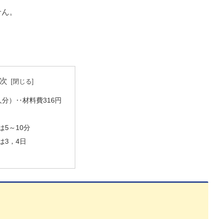
せん。
。
次
人分）‥材料費316円
は5～10分
は3，4日