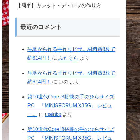
【簡単】ガレット・デ・ロワの作り方
最近のコメント
生地から作る手作りピザ。材料費3枚で
約614円！
に
ふたそら
より
生地から作る手作りピザ。材料費3枚で
約614円！
に
いの
より
第10世代Core i3搭載の手のひらサイズ
PC 「MINISFORUM X35G」 レビュ
ー。
に
utainko
より
第10世代Core i3搭載の手のひらサイズ
PC 「MINISFORUM X35G」 レビュ