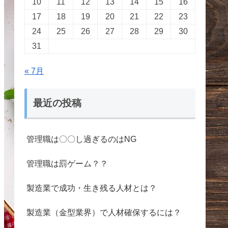
10
11
12
13
14
15
16
17
18
19
20
21
22
23
24
25
26
27
28
29
30
31
« 7月
最近の投稿
管理職は〇〇し過ぎるのはNG
管理職は罰ゲーム？？
製造業で成功・生き残る人材とは？
製造業（金型業界）で人材確保するには？