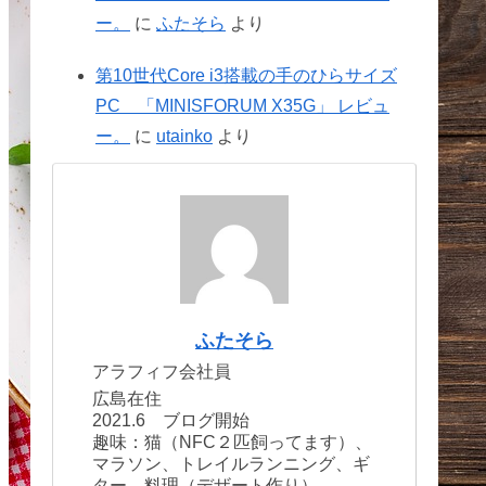
ー。
に
ふたそら
より
第10世代Core i3搭載の手のひらサイズ
PC 「MINISFORUM X35G」 レビュ
ー。
に
utainko
より
ふたそら
アラフィフ会社員
広島在住
2021.6 ブログ開始
趣味：猫（NFC２匹飼ってます）、
マラソン、トレイルランニング、ギ
ター、料理（デザート作り）